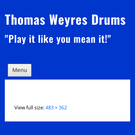
Skip
Thomas Weyres Drums
to
content
"Play it like you mean it!"
Menu
View full size:
483 × 362