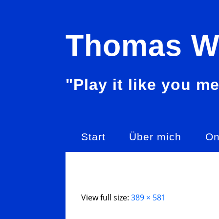
Skip
Thomas W
to
content
"Play it like you me
Start
Über mich
On
View full size:
389 × 581