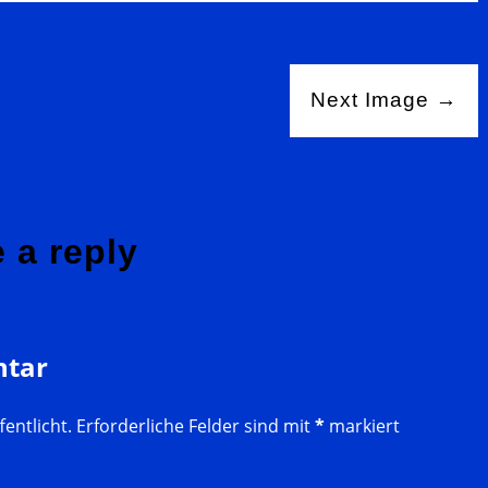
Next Image →
e a reply
ntar
entlicht.
Erforderliche Felder sind mit
*
markiert